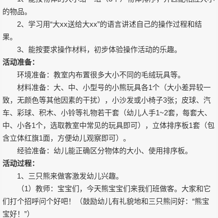
的物品。
2、学习用“大xx送给大xx”的语言讲述自己的操作过程和结
果。
3、能按要求操作材料，初步体验操作活动的乐趣。
活动准备：
环境准备：教室内布置很多大小不同的毛绒玩具等。
材料准备：大、中、小型号的小熊玩具各1个（大小差异较一
致，无颜色等其他因素的干扰），小沙发或小椅子3张；皮球、汽
车、彩球、积木、小铃等礼物若干套（幼儿人手1~2套，每套大、
中、小各1个，选取教室中常见的玩具即可），立体排序板1套（包
含立体红旗1面，方便幼儿观察即可）。
经验准备：幼儿能正确区分物体的大小、使用排序板。
活动过程：
1、三只熊来做客激发幼儿兴趣。
（1）教师：宝宝们，今天熊宝宝们来我们班做客。大家和它
们打个招呼问个好吧！（鼓励幼儿有礼貌地和三只熊问好：“熊宝
宝好！”）