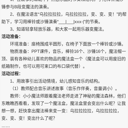
锤参与B段变魔法的演奏。
2、在魔法语言“乌拉拉拉拉，乌拉拉拉拉，变、变、变！”的帮
助下，学习用棒铃或沙锤演奏“___|___|xxx-|”的节奏。
3、知道轻拿轻放乐器，和大家一起用乐器变魔法。
活动准备：
环境准备：座椅围成半圆形，在椅子下面放一个棒铃或沙锤。
物质准备：PPT课件，音乐，棒铃16个、沙锤16个，魔法帽一
顶、装有各种幼儿喜欢的物品的魔法盒一个（魔法盒可以用废旧的
纸箱制作，也可以用可束口的布口袋代替）。
活动过程：
1、用故事引出活动情境，幼儿感知音乐的结构。
（1）教师配合音乐讲述故事（音乐作伴奏，音量调小）。
教师：小小魔法师跟着魔法老师走进了神秘的魔法森林，他们
东瞧瞧西看看，发现了一个魔法盒，魔法盒里会变出什么呢？让我
想一想，赶快拿出魔法棒来变一变：乌拉拉拉拉，乌拉拉拉拉，
变、变、变！变出什么了呢？
……