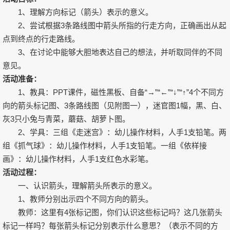
1、理解方向标记（箭头）表示的意义。
2、尝试根据3条路线图中箭头所指的行走方向，正确画出从起
点到终点的行走路线。
3、在讨论中能够大胆地表达自己的想法，并听取同伴的不同
意见。
活动准备：
1、教具：PPT课件，磁性黑板、自备“→”“←”“↓”“↑”4个不同方
向的箭头标记图、3条路线图（见附图一），迷官图1幅，黑、白、
灰3只小兔与青菜，蘑菇、胡萝卜图。
2、学具：三组《走迷宫》：幼儿操作材料，人手1支铅笔。两
组《抓气球》：幼儿操作材料，人手1支铅笔。一组《依样接
画》：幼儿操作材料，人手1支红色水彩笔。
活动过程：
一、认识箭头，理解箭头所表示的意义。
1、教师分别出示四个不同方向的箭头。
教师：这里有4张标记图，你们认识这些标记吗？这几张箭头
标记一样吗？每张箭头标记分别表示什么意思？（表示不同的方